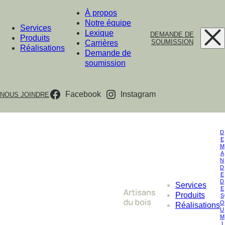
À propos
Notre équipe
Services
Lexique
DEMANDE DE
Produits
SOUMISSION
Carrières
Réalisations
Demande de
soumission
Facebook
Instagram
NOUS JOINDRE
D
E
M
A
N
D
E
D
Services
E
Produits
S
O
Réalisations
U
M
I