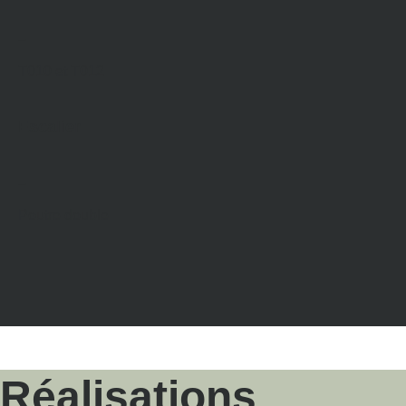
–
T010 et T012
Escalier
–
Poutre double
Réalisations