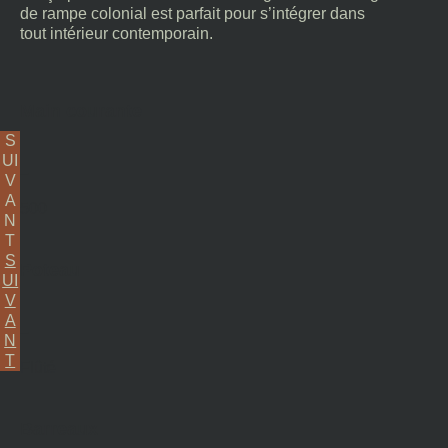
de rampe colonial est parfait pour s’intégrer dans
tout intérieur contemporain.
Main courante
S
UI
–
V
A
500
N
T
S
Poteau
UI
V
A
–
N
T
Flûté
Barreaux