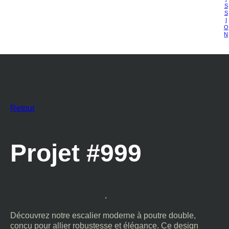
S
S
I
O
N
Retour
Projet #999
Découvrez notre escalier moderne à poutre double,
conçu pour allier robustesse et élégance. Ce design