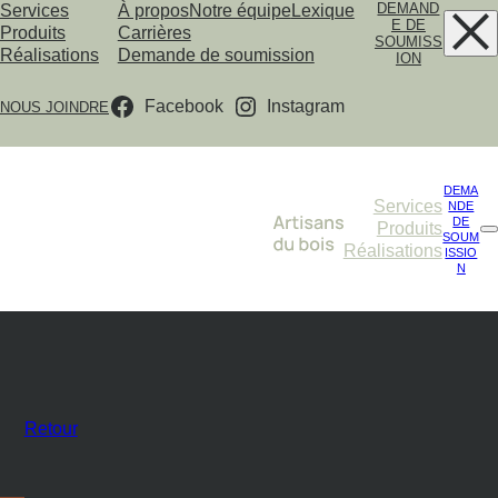
DEMAND
Services
À propos
Notre équipe
Lexique
E DE
Produits
Carrières
SOUMISS
Réalisations
Demande de soumission
ION
Facebook
Instagram
NOUS JOINDRE
DEMA
Services
NDE
DE
Produits
SOUM
Réalisations
ISSIO
N
Retour