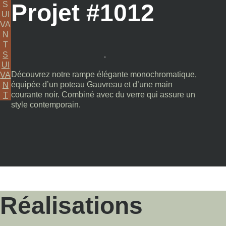
Projet #1012
S
UI
VA
N
T
S
UI
Découvrez notre rampe élégante monochromatique,
VA
équipée d’un poteau Gauvreau et d’une main
N
courante noir. Combiné avec du verre qui assure un
T
style contemporain.
Réalisations