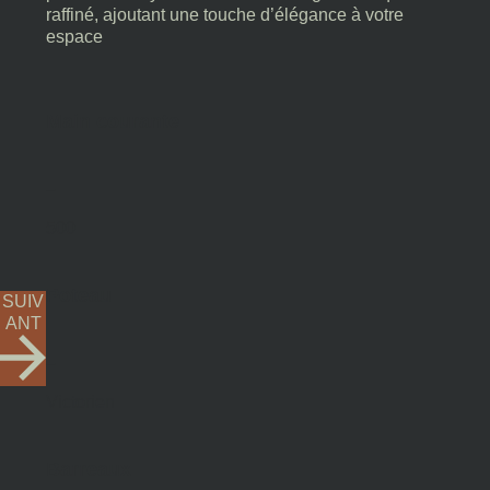
raffiné, ajoutant une touche d’élégance à votre
espace
Main courante
–
500
Poteau
SUIV
ANT
–
Victorien
Barreaux