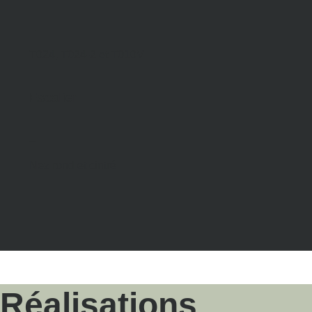
–
T024, T024-2 et T010V
Escalier
–
Nez rond et cintré
Réalisations