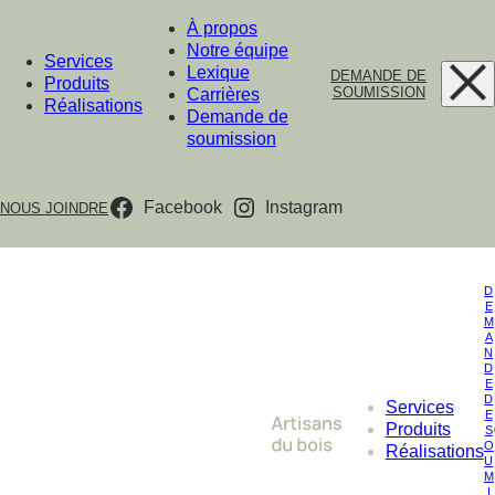
À propos
Notre équipe
Services
Lexique
DEMANDE DE
Produits
SOUMISSION
Carrières
Réalisations
Demande de
soumission
Facebook
Instagram
NOUS JOINDRE
D
E
M
A
N
D
E
D
Services
E
Produits
S
O
Réalisations
U
M
I