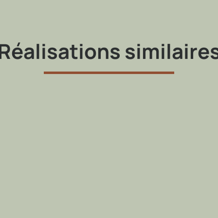
ier
–
Nez rond et volute
Réalisations similaire