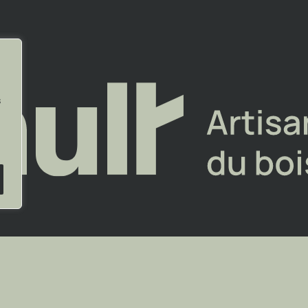
jeudi
7h30 à 16h30
819-561-2647
Télécopieur
7h30 à 12h00
819-568-9345
t dimanche
fermé
s