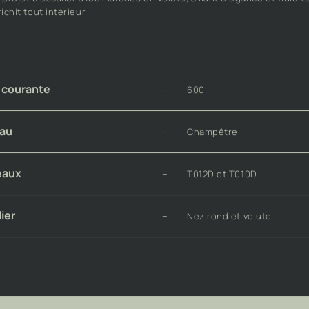
rojet #1086
 projet d’escalier avec marches en volute, alliant élégance et fluidit
ichit tout intérieur.
 courante
–
600
au
–
Champêtre
eaux
–
T012D et T010D