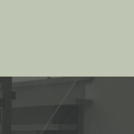
1119
102