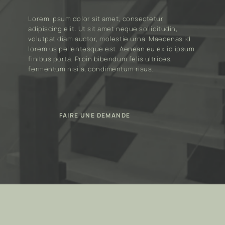
Lorem ipsum dolor sit amet, consectetur.
Lorem ipsum dolor sit amet, consectetur
adipiscing elit. Ut sit amet neque sollicitudin,
volutpat diam auctor, molestie urna. Maecenas id
lorem us pellentesque est. Aenean eu ex id ipsum
finibus porta. Proin bibendum felis ultrices,
fermentum nisi a, condimentum risus.
FAIRE UNE DEMANDE