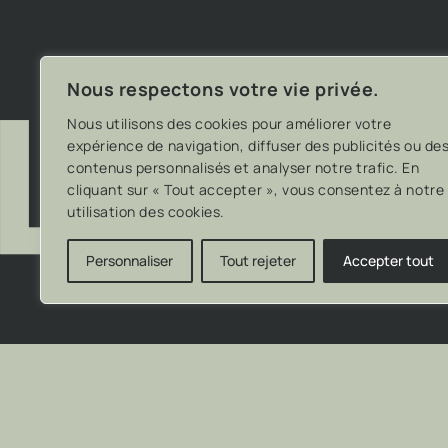
Nous joindre
Adresse 200, Chemin de la Savane
Lundi au 
Gatineau, QC, J8T 1R3
Politique de confidentialité
Vendredi
Samedi e
Nous respectons votre vie privée.
NOUS JOINDRE
Nous utilisons des cookies pour améliorer votre
expérience de navigation, diffuser des publicités ou de
contenus personnalisés et analyser notre trafic. En
cliquant sur « Tout accepter », vous consentez à notre
utilisation des cookies.
Personnaliser
Tout rejeter
Accepter tout