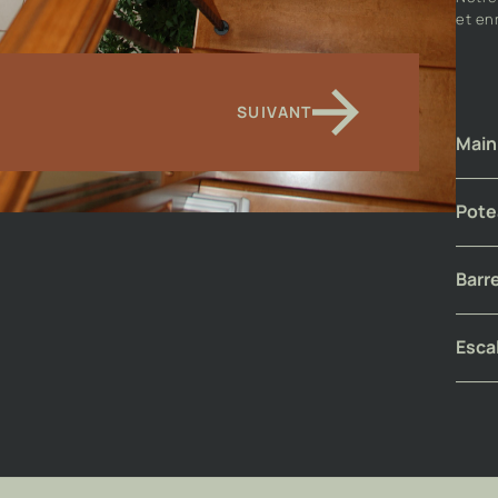
P
Notre
et enr
SUIVANT
Main
Pote
Barr