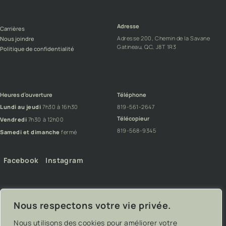
Adresse
Carrières
Adresse 200, Chemin de la Savane
Nous joindre
Gatineau, QC, J8T 1R3
Politique de confidentialité
Heures d’ouverture
Téléphone
Lundi au jeudi
7h30 à 16h30
819-561-2647
Télécopieur
Vendredi
7h30 à 12h00
819-568-9345
Samedi et dimanche
fermé
Facebook
Instagram
Nous respectons votre vie privée.
Nous utilisons des cookies pour améliorer votre