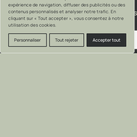
expérience de navigation, diffuser des publicités ou des
contenus personnalisés et analyser notre trafic. En
cliquant sur « Tout accepter », vous consentez à notre
utilisation des cookies.
Personnaliser
Tout rejeter
Accepter tout
Lauriault – Artisans du bois
Pixel
– On trippe sur ce
– Tous droits réservés
que nos clients font