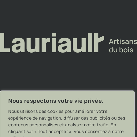
Nous respectons votre vie privée.
Lauriault – Artisans du bois
Pixel
– On trippe sur ce
Nous utilisons des cookies pour améliorer votre
– Tous droits réservés
que nos clients font
expérience de navigation, diffuser des publicités ou des
contenus personnalisés et analyser notre trafic. En
cliquant sur « Tout accepter », vous consentez à notre