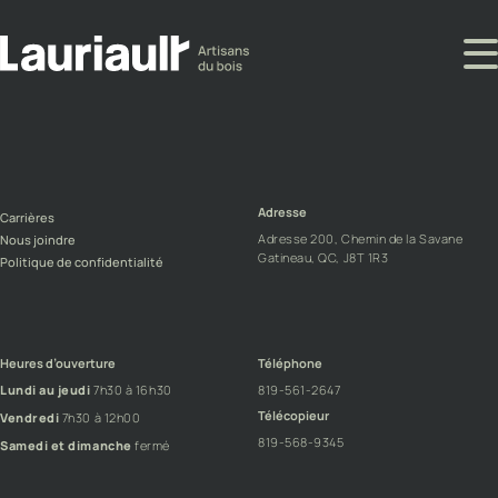
dfghgjgnfbdvsadfsgdmhfmgnfdgasfadfsngdmhfjg
Adresse
Carrières
Adresse 200, Chemin de la Savane
Nous joindre
Gatineau, QC, J8T 1R3
Politique de confidentialité
Heures d’ouverture
Téléphone
Lundi au jeudi
7h30 à 16h30
819-561-2647
Télécopieur
Vendredi
7h30 à 12h00
819-568-9345
Samedi et dimanche
fermé